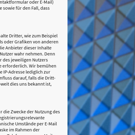
ntaktformular oder E-Mail)
sowie für den Fall, dass
te Dritter, wie zum Beispiel
s oder Grafiken von anderen
e Anbieter dieser Inhalte
er Nutzer wahr nehmen. Denn
r des jeweiligen Nutzers
lte erforderlich. Wir bemühen
e IP-Adresse lediglich zur
uss darauf, falls die Dritt-
oweit dies uns bekannt ist,
r die Zwecke der Nutzung des
gistrierungsrelevante
nische Umstände per E-Mail
maske im Rahmen der