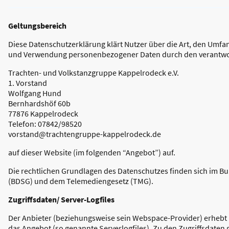
Geltungsbereich
Diese Datenschutzerklärung klärt Nutzer über die Art, den Umf
und Verwendung personenbezogener Daten durch den verantwor
Trachten- und Volkstanzgruppe Kappelrodeck e.V.
1. Vorstand
Wolfgang Hund
Bernhardshöf 60b
77876 Kappelrodeck
Telefon: 07842/98520
vorstand@trachtengruppe-kappelrodeck.de
auf dieser Website (im folgenden “Angebot”) auf.
Die rechtlichen Grundlagen des Datenschutzes finden sich im 
(BDSG) und dem Telemediengesetz (TMG).
Zugriffsdaten/ Server-Logfiles
Der Anbieter (beziehungsweise sein Webspace-Provider) erhebt D
das Angebot (so genannte Serverlogfiles). Zu den Zugriffsdaten