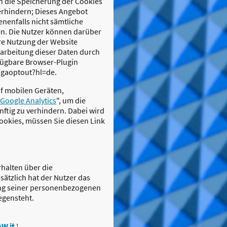
 die Speicherung der Cookies
erhindern; Dieses Angebot
enenfalls nicht sämtliche
n. Die Nutzer können darüber
re Nutzung der Website
rarbeitung dieser Daten durch
fügbare Browser-Plugin
e/gaoptout?hl=de.
f mobilen Geräten,
Google Analytics
", um die
nftig zu verhindern. Dabei wird
Cookies, müssen Sie diesen Link
rhalten über die
ätzlich hat der Nutzer das
ung seiner personenbezogenen
egensteht.
W it
]