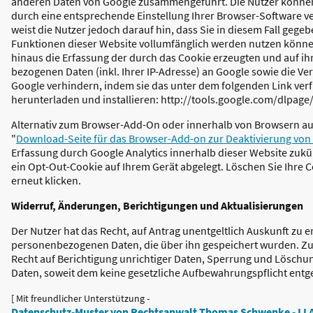
anderen Daten von Google zusammengeführt. Die Nutzer können
durch eine entsprechende Einstellung Ihrer Browser-Software v
weist die Nutzer jedoch darauf hin, dass Sie in diesem Fall gegeb
Funktionen dieser Website vollumfänglich werden nutzen könne
hinaus die Erfassung der durch das Cookie erzeugten und auf ih
bezogenen Daten (inkl. Ihrer IP-Adresse) an Google sowie die Ve
Google verhindern, indem sie das unter dem folgenden Link ver
herunterladen und installieren: http://tools.google.com/dlpag
Alternativ zum Browser-Add-On oder innerhalb von Browsern au
"
Download-Seite für das Browser-Add-on zur Deaktivierung von 
Erfassung durch Google Analytics innerhalb dieser Website zukü
ein Opt-Out-Cookie auf Ihrem Gerät abgelegt. Löschen Sie Ihre 
erneut klicken.
Widerruf, Änderungen, Berichtigungen und Aktualisierungen
Der Nutzer hat das Recht, auf Antrag unentgeltlich Auskunft zu e
personenbezogenen Daten, die über ihn gespeichert wurden. Zus
Recht auf Berichtigung unrichtiger Daten, Sperrung und Lösch
Daten, soweit dem keine gesetzliche Aufbewahrungspflicht entg
[ Mit freundlicher Unterstützung -
Datenschutz-Muster von Rechtsanwalt Thomas Schwenke - I LA