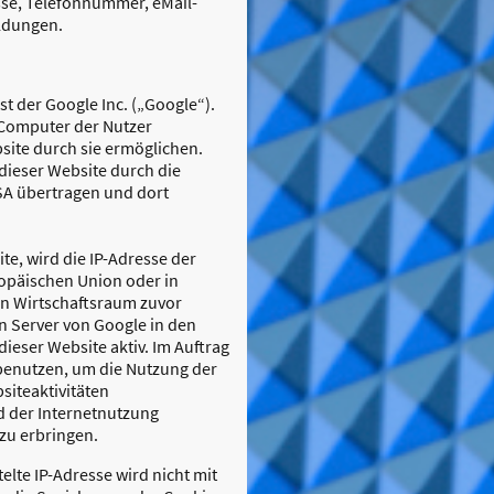
sse, Telefonnummer, eMail-
ldungen.
t der Google Inc. („Google“).
f Computer der Nutzer
site durch sie ermöglichen.
dieser Website durch die
SA übertragen und dort
te, wird die IP-Adresse der
ropäischen Union oder in
n Wirtschaftsraum zuvor
en Server von Google in den
ieser Website aktiv. Im Auftrag
 benutzen, um die Nutzung der
siteaktivitäten
 der Internetnutzung
zu erbringen.
lte IP-Adresse wird nicht mit