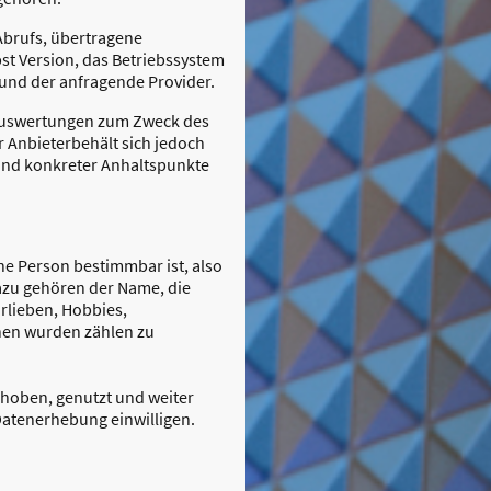
Abrufs, übertragene
t Version, das Betriebssystem
e und der anfragende Provider.
e Auswertungen zum Zweck des
r Anbieterbehält sich jedoch
rund konkreter Anhaltspunkte
ne Person bestimmbar ist, also
azu gehören der Name, die
rlieben, Hobbies,
hen wurden zählen zu
hoben, genutzt und weiter
 Datenerhebung einwilligen.